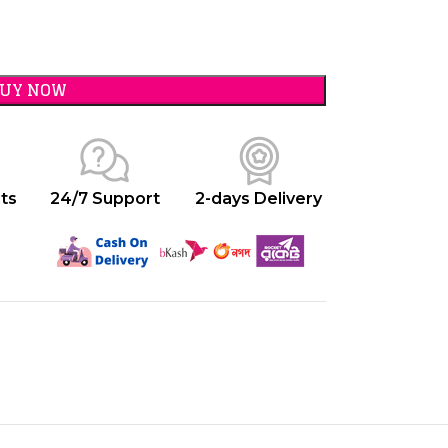
BUY NOW
ts
24/7 Support
2-days Delivery