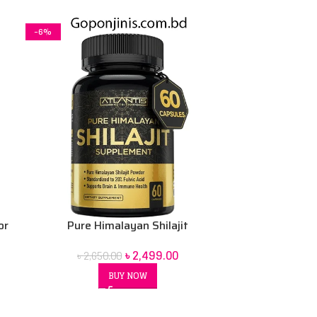
-6%
or
Pure Himalayan Shilajit
৳
2,499.00
৳
2,650.00
BUY NOW