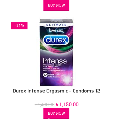
BUY NOW
-18%
Durex Intense Orgasmic – Condoms 12
pack
৳
1,150.00
৳
1,400.00
BUY NOW