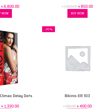
৳
6,800.00
৳
850.00
৳
1,050.00
Y NOW
BUY NOW
-41%
Climax Delay Dots
Bikinis-ER 103
s -30pcs
৳
400.00
৳
1,330.00
৳
680.00
0