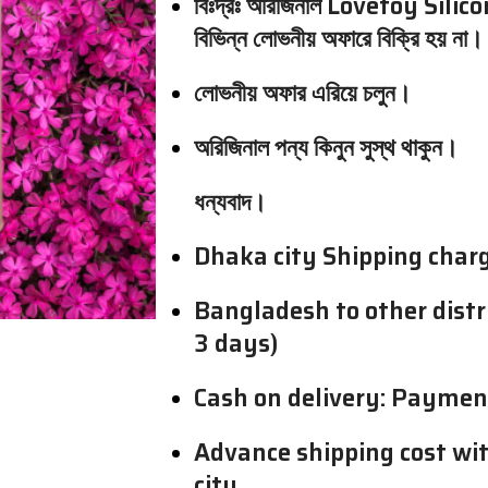
বিঃদ্রঃ অরিজিনাল Lovetoy Sil
বিভিন্ন লোভনীয় অফারে বিক্রি হয় না।
লোভনীয় অফার এরিয়ে চলুন।
অরিজিনাল পন্য কিনুন সুস্থ থাকুন।
ধন্যবাদ।
Dhaka city Shipping charg
Bangladesh to other distri
3 days)
Cash on delivery: Payme
Advance shipping cost wi
city.