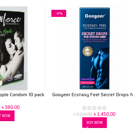
-6%
pple Condom 10 pack
Gooyeer Ecstasy Feel Secret Drops f
Strong Men 30 ml
৳
390.00
0
৳
1,450.00
৳
1,550.00
Y NOW
BUY NOW