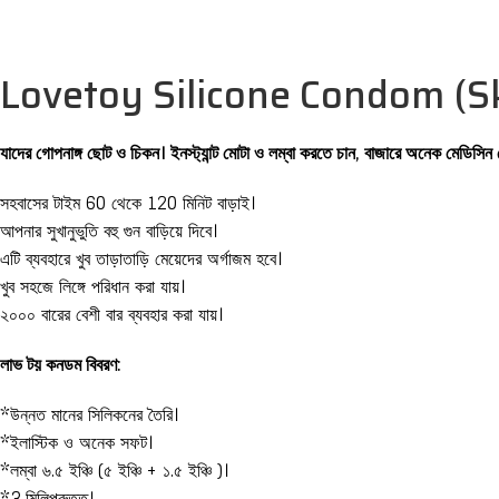
Lovetoy Silicone Condom (Sk
যাদের গোপনাঙ্গ ছোট ও চিকন। ইনস্ট্যান্ট মোটা ও লম্বা করতে চান, বাজারে অনেক ম
সহবাসের টাইম 60 থেকে 120 মিনিট বাড়াই।
আপনার সুখানুভুতি বহু গুন বাড়িয়ে দিবে।
এটি ব্যবহারে খুব তাড়াতাড়ি মেয়েদের অর্গাজম হবে।
খুব সহজে লিঙ্গে পরিধান করা যায়।
২০০০ বারের বেশী বার ব্যবহার করা যায়।
লাভ টয় কনডম বিবরণ:
*উন্নত মানের সিলিকনের তৈরি।
*ইলাস্টিক ও অনেক সফট।
*লম্বা ৬.৫ ইঞ্চি (৫ ইঞ্চি + ১.৫ ইঞ্চি )।
*3 মিলিপুরুত্ত।