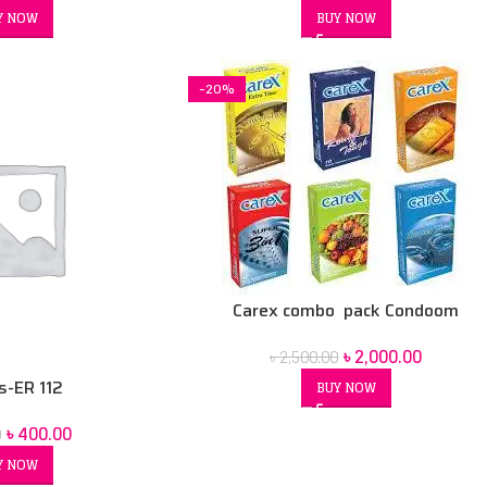
BUY NOW
Y NOW
-20%
Carex combo pack Condoom
৳
2,000.00
৳
2,500.00
is-ER 112
BUY NOW
৳
400.00
0
Y NOW