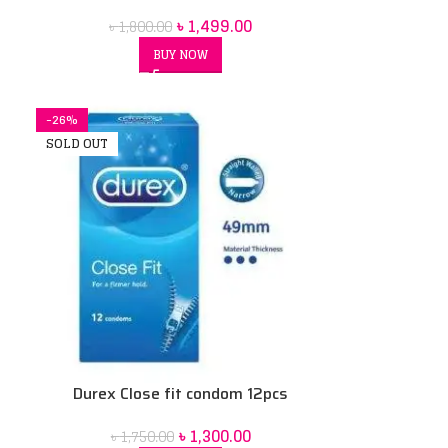
৳
1,499.00
৳
1,800.00
BUY NOW
-26%
SOLD OUT
Durex Close fit condom 12pcs
৳
1,300.00
৳
1,750.00