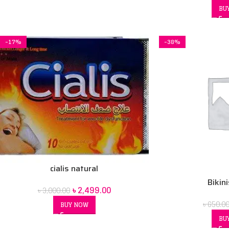
BU
-17%
-38%
cialis natural
Bikin
৳
2,499.00
৳
3,000.00
৳
650.0
BUY NOW
BU