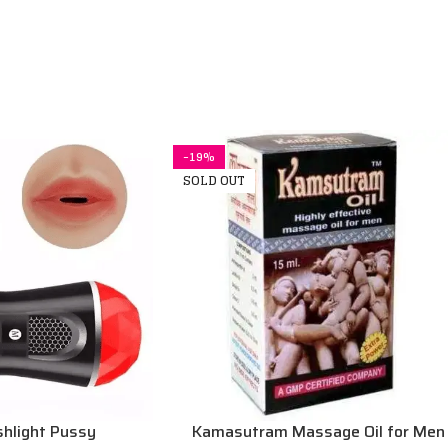
-19%
SOLD OUT
shlight Pussy
Kamasutram Massage Oil for Men