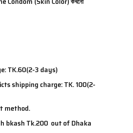
icone Condom (Skin Color) কখনো
e: TK.60(2-3 days)
cts shipping charge: TK. 100(2-
nt method.
th bkash Tk.200 out of Dhaka