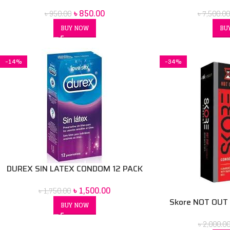
৳
850.00
৳
950.00
৳
7,500.00
BUY NOW
BU
-14%
-34%
DUREX SIN LATEX CONDOM 12 PACK
৳
1,500.00
৳
1,750.00
Skore NOT OUT 
BUY NOW
Condom
৳
2,000.0