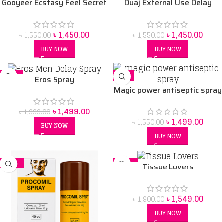
Gooyeer Ecstasy Feel Secret
Duaj External Use Delay
Drops for Strong Men 30 ml
Spray
৳
1,450.00
৳
1,450.00
৳
1,550.00
৳
1,550.00
BUY NOW
BUY NOW
-25%
-3%
Eros Spray
Magic power antiseptic spray
৳
1,499.00
৳
1,999.00
৳
1,499.00
৳
1,550.00
BUY NOW
BUY NOW
-14%
-18%
Tissue Lovers
৳
1,549.00
৳
1,900.00
BUY NOW