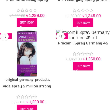
Bangladesh
৳
1,299.00
৳
1,349.00
৳
1,350.00
৳
1,850.00
BUY NOW
BUY NOW
-13%
-18%
Procomil Spray Germany 45
ml
৳
1,350.00
৳
1,650.00
BUY NOW
viga spray 5 million strong
45 ml price in Bangladesh
৳
1,350.00
৳
1,550.00
BUY NOW