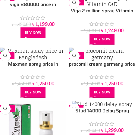
-17%
-19%
viga 880000 price in
Viga 2 million spray Vitamin
Bangladesh
C+E PRICE IN BANGLADESH
৳
1,199.00
৳
1,450.00
৳
1,249.00
৳
1,550.00
BUY NOW
BUY NOW
-14%
-19%
Maxman spray price in
procomil cream germany price
Bangladesh
in Bangladesh
৳
1,250.00
৳
1,250.00
৳
1,450.00
৳
1,550.00
BUY NOW
BUY NOW
-19%
-10%
Stud 14000 Delay Spray
৳
1,299.00
৳
1,450.00