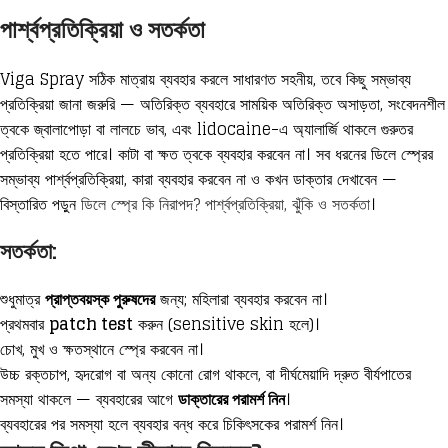
পার্শ্বপ্রতিক্রিয়া ও সতর্কতা
Viga Spray সঠিক মাত্রায় ব্যবহার করলে সাধারণত সহনীয়, তবে কিছু সম্ভাব্য
প্রতিক্রিয়া জানা জরুরি — অতিরিক্ত ব্যবহারে সাময়িক অতিরিক্ত অসাড়তা, সংবেদনশীল
ত্বকে জ্বালাপোড়া বা লালচে ভাব, এবং lidocaine-এ অ্যালার্জি থাকলে গুরুতর
প্রতিক্রিয়া হতে পারে। কাটা বা ক্ষত ত্বকে ব্যবহার করবেন না। সব ধরনের ডিলে স্প্রের
সম্ভাব্য পার্শ্বপ্রতিক্রিয়া, কারা ব্যবহার করবেন না ও কখন ডাক্তার দেখাবেন —
বিস্তারিত পড়ুন
ডিলে স্প্রে কি নিরাপদ? পার্শ্বপ্রতিক্রিয়া, ঝুঁকি ও সতর্কতা
।
সতর্কতা:
শুধুমাত্র
প্রাপ্তবয়স্ক পুরুষদের
জন্য; মহিলারা ব্যবহার করবেন না।
প্রথমবার
patch test
করুন (sensitive skin হলে)।
চোখ, মুখ ও ক্ষতস্থানে স্প্রে করবেন না।
উচ্চ রক্তচাপ, হৃদরোগ বা অন্য কোনো রোগ থাকলে, বা দীর্ঘমেয়াদি দ্রুত বীর্যপাতের
সমস্যা থাকলে — ব্যবহারের আগে
ডাক্তারের পরামর্শ নিন
।
ব্যবহারের পর সমস্যা হলে ব্যবহার বন্ধ করে চিকিৎসকের পরামর্শ নিন।