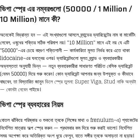
ভিগা স্প্রে এর নম্বরগুলো (50000 / 1 Million /
10 Million) মানে কী?
অনেকেই বিভ্রান্ত হন — এই সংখ্যাগুলো আসলে ব্র্যান্ডের ভ্যারিয়েন্টের নাম বা মার্কেটিং
লেবেল, ওষুধের শক্তির সঠিক পরিমাপ নয়। "10 Million" মানে এই নয় যে এটি
"50000"-এর চেয়ে বহুগুণ শক্তিশালী — কার্যকারিতা মূলত নির্ভর করে এতে থাকা
lidocaine-এর ঘনত্বের ওপর। ভ্যারিয়েন্টগুলো মূলত ব্র্যান্ড ও ব্যবহারকারীর
অভ্যস্ততা অনুযায়ী ভিন্ন — নতুন ব্যবহারকারীরা সাধারণত পরিচিত বেসিক ভ্যারিয়েন্ট
(যেমন 50000) দিয়ে শুরু করেন। কোন ভ্যারিয়েন্ট আপনার জন্য উপযুক্ত ও কীভাবে
বাছবেন, তা বিস্তারিত জানুন
ডিলে স্প্রে তুলনা: Super Viga, Stud নাকি অন্যটা
— কোনটা নেবেন
গাইডে।
ভিগা স্প্রে ব্যবহারের নিয়ম
বোতল ঝাঁকিয়ে পরিষ্কার ও শুকনো ত্বকে (লিঙ্গের মাথা ও frenulum-এ) প্যাকেটের
নির্দেশিত মাত্রায় অল্প স্প্রে করুন — প্রথমবার কম দিয়ে শুরু করাই ভালো। নির্দেশিত
সময় অপেক্ষা করে অতিরিক্ত অংশ ধুয়ে ফেলুন, যাতে সঙ্গীর ত্বকে অসাড়তা না ছড়ায়।