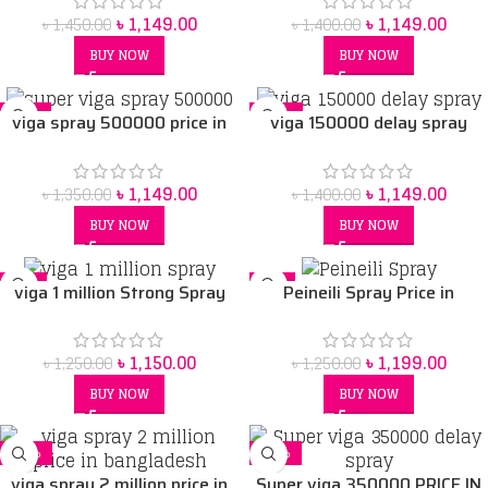
৳
1,149.00
৳
1,149.00
৳
1,450.00
৳
1,400.00
BUY NOW
BUY NOW
-15%
-18%
viga spray 500000 price in
viga 150000 delay spray
Bangladesh
price in Bangladesh
৳
1,149.00
৳
1,149.00
৳
1,350.00
৳
1,400.00
BUY NOW
BUY NOW
-8%
-4%
viga 1 million Strong Spray
Peineili Spray Price in
price in Bangladesh
Bangladesh | Original Sex
Delay Spray for Men
৳
1,150.00
৳
1,199.00
৳
1,250.00
৳
1,250.00
BUY NOW
BUY NOW
-11%
-20%
viga spray 2 million price in
Super viga 350000 PRICE IN