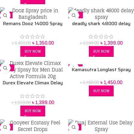
-7%
-13%
Remans Dooz 14000 Spray
deadly shark 48000 delay
spray price in Bangladesh
৳
1,350.00
৳
1,399.00
৳
1,450.00
৳
1,599.00
BUY NOW
BUY NOW
-10%
-15%
Kamasutra Longlast Spray
SOLD OUT
৳
1,450.00
৳
1,700.00
Durex Elevate Climax Delay
Spray for Men Dual Active
BUY NOW
Formula 20g
৳
1,399.00
৳
1,550.00
BUY NOW
-6%
-6%