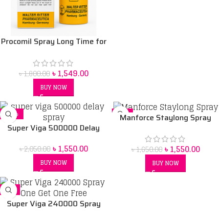
Procomil Spray Long Time for
Men 100 ml
৳
1,549.00
৳
1,800.00
BUY NOW
-24%
-6%
Manforce Staylong Spray
Super Viga 500000 Delay
Spray
৳
1,550.00
৳
1,550.00
৳
2,050.00
৳
1,650.00
BUY NOW
BUY NOW
-5%
Super Viga 240000 Spray
One Get One Free