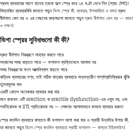
প্রথম ব্যবহারের আগে হাতের ত্বকে অল্প স্প্রে করে ২৪ ঘণ্টা দেখে নিন (প্যাচ টেস্ট)।
বিস্তারিত ব্যবহারবিধি জানতে পড়ুন
ভিগা স্প্রে কী, ব্যবহার, উপকারিতা ও দাম
। দ্রুত
বীর্যপাত কেন হয় ও এর পেছনের কারণগুলো জানতে পড়ুন
দ্রুত বীর্যপাত কেন হয় — কারণ
ও লক্ষণ
।
ভিগা স্প্রের সুবিধাগুলো কী কী?
দ্রুত বীর্যপাত নিয়ন্ত্রণে সাহায্য করতে পারে
সহবাসের সময় বাড়াতে পারে — ফলাফল ব্যক্তিভেদে আলাদা হয়
সময় নিয়ন্ত্রণের ফলে আত্মবিশ্বাস বাড়তে পারে
বাহ্যিক ব্যবহারের পণ্য, তাই সঠিক মাত্রায় ব্যবহারে অভ্যন্তরীণ পার্শ্বপ্রতিক্রিয়ার ঝুঁকি
তুলনামূলক কম
একটি বোতল অনেকবার ব্যবহার করা যায়
মনে রাখবেন: এটি erection বা erectile dysfunction-এর ওষুধ নয়, এবং
গর্ভনিরোধক বা STI প্রতিরোধক নয় — সেজন্য আলাদাভাবে কনডম ব্যবহার করুন।
স্প্রে কতদিন ব্যবহারে বাস্তবে কী ফলাফল আশা করা যায় ও স্থায়ী উন্নতির উপায় কী,
তা জানতে পড়ুন
ডিলে স্প্রে কতদিন ব্যবহারে স্থায়ী ফলাফল — বাস্তব টাইমলাইন
।