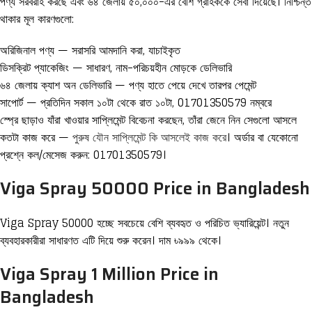
পণ্য সরবরাহ করছে এবং ৬৪ জেলায় ৫০,০০০-এর বেশি গ্রাহককে সেবা দিয়েছে। নিশ্চিন্ত
থাকার মূল কারণগুলো:
অরিজিনাল পণ্য — সরাসরি আমদানি করা, যাচাইকৃত
ডিসক্রিট প্যাকেজিং — সাধারণ, নাম-পরিচয়হীন মোড়কে ডেলিভারি
৬৪ জেলায় ক্যাশ অন ডেলিভারি — পণ্য হাতে পেয়ে দেখে তারপর পেমেন্ট
সাপোর্ট — প্রতিদিন সকাল ১০টা থেকে রাত ১০টা, 01701350579 নম্বরে
স্প্রে ছাড়াও যাঁরা খাওয়ার সাপ্লিমেন্ট বিবেচনা করছেন, তাঁরা জেনে নিন সেগুলো আসলে
কতটা কাজ করে —
পুরুষ যৌন সাপ্লিমেন্ট কি আসলেই কাজ করে
। অর্ডার বা যেকোনো
প্রশ্নে কল/মেসেজ করুন: 01701350579।
Viga Spray 50000 Price in Bangladesh
Viga Spray 50000 হচ্ছে সবচেয়ে বেশি ব্যবহৃত ও পরিচিত ভ্যারিয়েন্ট। নতুন
ব্যবহারকারীরা সাধারণত এটি দিয়ে শুরু করেন। দাম ৳৯৯৯ থেকে।
Viga Spray 1 Million Price in
Bangladesh