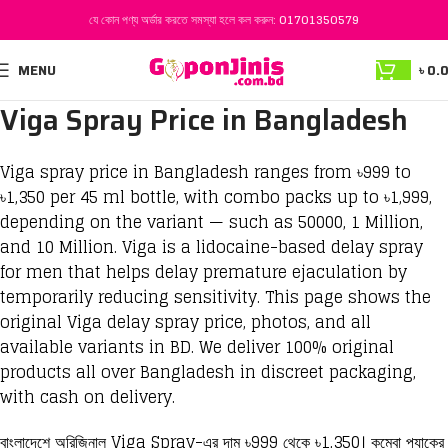
যে কোন পণ্য অর্ডার করতে সমস্যা হলে কল করুন:
01701350579
MENU
৳
0.
Viga Spray Price in Bangladesh
Viga spray price in Bangladesh ranges from ৳999 to
৳1,350 per 45 ml bottle, with combo packs up to ৳1,999,
depending on the variant — such as 50000, 1 Million,
and 10 Million. Viga is a lidocaine-based delay spray
for men that helps delay premature ejaculation by
temporarily reducing sensitivity. This page shows the
original Viga delay spray price, photos, and all
available variants in BD. We deliver 100% original
products all over Bangladesh in discreet packaging,
with cash on delivery.
বাংলাদেশে অরিজিনাল Viga Spray-এর দাম ৳999 থেকে ৳1,350। কম্বো প্যাকের