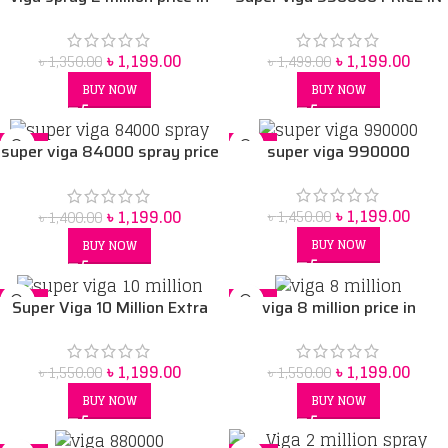
Bangladesh
BANGLADESH
৳
1,199.00
৳
1,199.00
৳
1,350.00
৳
1,499.00
BUY NOW
BUY NOW
-14%
-17%
super viga 84000 spray price
super viga 990000
in Bangladesh
৳
1,199.00
৳
1,199.00
৳
1,450.00
৳
1,400.00
BUY NOW
BUY NOW
-23%
-23%
Super Viga 10 Million Extra
viga 8 million price in
Strong Delay Spray 45 ml
Bangladesh
৳
1,199.00
৳
1,199.00
৳
1,550.00
৳
1,550.00
BUY NOW
BUY NOW