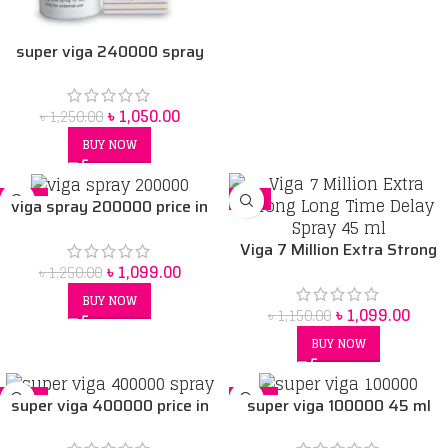
super viga 240000 spray
৳
1,050.00
৳
1,250.00
BUY NOW
-12%
-4%
viga spray 200000 price in
Bangladesh
Viga 7 Million Extra Strong
৳
1,099.00
Long Time Delay Spray 45 ml
৳
1,250.00
BUY NOW
৳
1,099.00
৳
1,150.00
BUY NOW
-21%
-18%
super viga 400000 price in
super viga 100000 45 ml
Bangladesh
price in Bangladesh