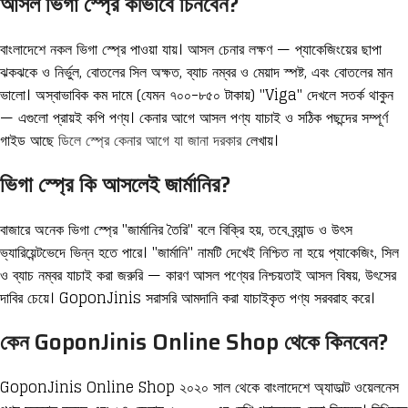
আসল ভিগা স্প্রে কীভাবে চিনবেন?
বাংলাদেশে নকল ভিগা স্প্রে পাওয়া যায়। আসল চেনার লক্ষণ — প্যাকেজিংয়ের ছাপা
ঝকঝকে ও নির্ভুল, বোতলের সিল অক্ষত, ব্যাচ নম্বর ও মেয়াদ স্পষ্ট, এবং বোতলের মান
ভালো। অস্বাভাবিক কম দামে (যেমন ৭০০-৮৫০ টাকায়) "Viga" দেখলে সতর্ক থাকুন
— এগুলো প্রায়ই কপি পণ্য। কেনার আগে আসল পণ্য যাচাই ও সঠিক পছন্দের সম্পূর্ণ
গাইড আছে
ডিলে স্প্রে কেনার আগে যা জানা দরকার
লেখায়।
ভিগা স্প্রে কি আসলেই জার্মানির?
বাজারে অনেক ভিগা স্প্রে "জার্মানির তৈরি" বলে বিক্রি হয়, তবে ব্র্যান্ড ও উৎস
ভ্যারিয়েন্টভেদে ভিন্ন হতে পারে। "জার্মানি" নামটি দেখেই নিশ্চিত না হয়ে প্যাকেজিং, সিল
ও ব্যাচ নম্বর যাচাই করা জরুরি — কারণ আসল পণ্যের নিশ্চয়তাই আসল বিষয়, উৎসের
দাবির চেয়ে। GoponJinis সরাসরি আমদানি করা যাচাইকৃত পণ্য সরবরাহ করে।
কেন GoponJinis Online Shop থেকে কিনবেন?
GoponJinis Online Shop ২০২০ সাল থেকে বাংলাদেশে অ্যাডাল্ট ওয়েলনেস