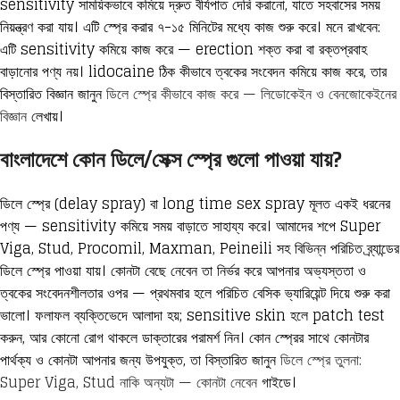
sensitivity সাময়িকভাবে কমিয়ে দ্রুত বীর্যপাত দেরি করানো, যাতে সহবাসের সময়
নিয়ন্ত্রণ করা যায়। এটি স্প্রে করার ৭-১৫ মিনিটের মধ্যে কাজ শুরু করে। মনে রাখবেন:
এটি sensitivity কমিয়ে কাজ করে — erection শক্ত করা বা রক্তপ্রবাহ
বাড়ানোর পণ্য নয়। lidocaine ঠিক কীভাবে ত্বকের সংবেদন কমিয়ে কাজ করে, তার
বিস্তারিত বিজ্ঞান জানুন
ডিলে স্প্রে কীভাবে কাজ করে — লিডোকেইন ও বেনজোকেইনের
বিজ্ঞান
লেখায়।
বাংলাদেশে কোন ডিলে/সেক্স স্প্রে গুলো পাওয়া যায়?
ডিলে স্প্রে (delay spray) বা long time sex spray মূলত একই ধরনের
পণ্য — sensitivity কমিয়ে সময় বাড়াতে সাহায্য করে। আমাদের শপে Super
Viga, Stud, Procomil, Maxman, Peineili সহ বিভিন্ন পরিচিত ব্র্যান্ডের
ডিলে স্প্রে পাওয়া যায়। কোনটা বেছে নেবেন তা নির্ভর করে আপনার অভ্যস্ততা ও
ত্বকের সংবেদনশীলতার ওপর — প্রথমবার হলে পরিচিত বেসিক ভ্যারিয়েন্ট দিয়ে শুরু করা
ভালো। ফলাফল ব্যক্তিভেদে আলাদা হয়; sensitive skin হলে patch test
করুন, আর কোনো রোগ থাকলে ডাক্তারের পরামর্শ নিন। কোন স্প্রের সাথে কোনটার
পার্থক্য ও কোনটা আপনার জন্য উপযুক্ত, তা বিস্তারিত জানুন
ডিলে স্প্রে তুলনা:
Super Viga, Stud নাকি অন্যটা — কোনটা নেবেন
গাইডে।