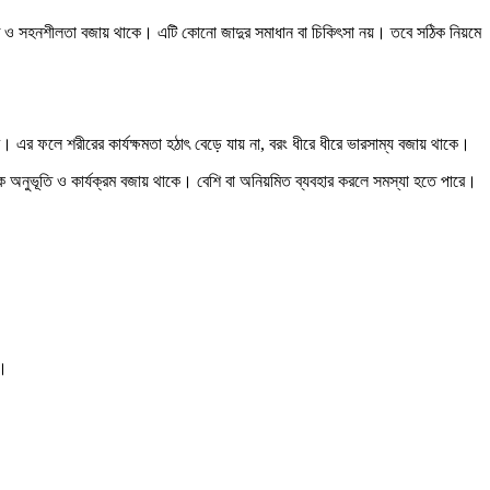
ক্তি ও সহনশীলতা বজায় থাকে। এটি কোনো জাদুর সমাধান বা চিকিৎসা নয়। তবে সঠিক নিয়মে
 এর ফলে শরীরের কার্যক্ষমতা হঠাৎ বেড়ে যায় না, বরং ধীরে ধীরে ভারসাম্য বজায় থাকে।
িক অনুভূতি ও কার্যক্রম বজায় থাকে। বেশি বা অনিয়মিত ব্যবহার করলে সমস্যা হতে পারে।
ে।