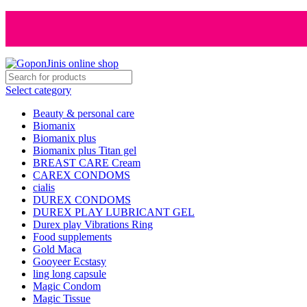
Select category
Beauty & personal care
Biomanix
Biomanix plus
Biomanix plus Titan gel
BREAST CARE Cream
CAREX CONDOMS
cialis
DUREX CONDOMS
DUREX PLAY LUBRICANT GEL
Durex play Vibrations Ring
Food supplements
Gold Maca
Gooyeer Ecstasy
ling long capsule
Magic Condom
Magic Tissue