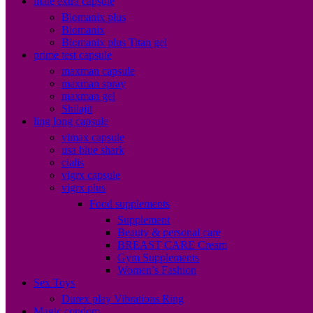
male extra capsule
Biomanix plus
Biomanix
Biomanix plus Titan gel
prime test capsule
maxman capsule
maxman spray
maxman gel
Shilajit
ling long capsule
vimax capsule
usa blue shark
cialis
vigrx capsule
vigrx plus
Food supplements
Supplement
Beauty & personal care
BREAST CARE Cream
Gym Supplements
Women’s Fashion
Sex Toys
Durex play Vibrations Ring
Magic condom