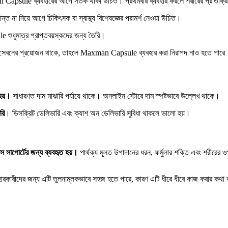
Capsule ব্যবহারের আগে সতর্ক থাকা উচিত। প্রথমবার ব্যবহার করলে শরীরের প্রতিক্রিয়
ধান্ত না নিয়ে আগে চিকিৎসক বা স্বাস্থ্য বিশেষজ্ঞের পরামর্শ নেওয়া উচিত।
ধুমাত্র প্রাপ্তবয়স্কদের জন্য তৈরি।
ওষুধ সেবনের প্রয়োজন থাকে, তাহলে Maxman Capsule ব্যবহার করা নিরাপদ নাও হতে পারে
 হয়।
সাধারণত দাম মাঝারি পর্যায়ে থাকে। অনলাইন স্টোরে দাম স্পষ্টভাবে উল্লেখ থাকে।
রি
। ডিসক্রিট ডেলিভারি এবং ক্যাশ অন ডেলিভারি সুবিধা থাকলে ভালো হয়।
্স সাপোর্টের জন্য ব্যবহৃত হয়।
পার্থক্য মূলত উপাদানের ধরন, ফর্মুলার শক্তি এবং শরীরের ওপর প
রকারীদের জন্য এটি তুলনামূলকভাবে সহজ হতে পারে, কারণ এটি ধীরে ধীরে কাজ করার কথা বলা হয