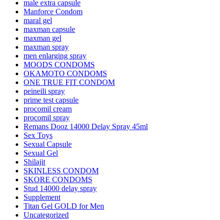
male extra capsule
Manforce Condom
maral gel
maxman capsule
maxman gel
maxman spray
men enlarging spray
MOODS CONDOMS
OKAMOTO CONDOMS
ONE TRUE FIT CONDOM
peineili spray
prime test capsule
procomil cream
procomil spray
Remans Dooz 14000 Delay Spray 45ml
Sex Toys
Sexual Capsule
Sexual Gel
Shilajit
SKINLESS CONDOM
SKORE CONDOMS
Stud 14000 delay spray
Supplement
Titan Gel GOLD for Men
Uncategorized