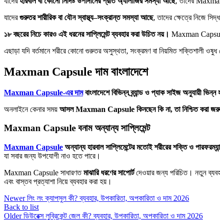
যাদের
হারবাল বা কোনো নির্দিষ্ট উপাদানের প্রতি অ্যালার্জির সমস্যা আছে
, তাদের Maxman 
যাদের
গুরুতর শারীরিক বা যৌন স্বাস্থ্য–সংক্রান্ত সমস্যা আছে
, তাদের ক্ষেত্রে নিজে সিদ্
১৮ বছরের নিচে কারও এই ধরনের সাপ্লিমেন্ট ব্যবহার করা উচিত নয়।
Maxman Capsule শু
এছাড়া যদি বর্তমানে শরীরে কোনো গুরুতর অসুস্থতা, সংক্রমণ বা নিয়মিত শক্তিশালী 
Maxman Capsule দাম বাংলাদেশে
Maxman Capsule-এর দাম
বাংলাদেশে বিভিন্ন ব্র্যান্ড ও প্যাক সাইজ অনুযায়ী ভিন্ন
অনলাইনে কেনার সময়
আসল Maxman Capsule কিনছেন কি না, তা নিশ্চিত করা জরু
Maxman Capsule বনাম অন্যান্য সাপ্লিমেন্ট
Maxman Capsule
অন্যান্য হারবাল সাপ্লিমেন্টের মতোই শরীরের শক্তি ও পারফরম্যান
যা সবার জন্য উপযোগী নাও হতে পারে।
Maxman Capsule সাধারণত
মাঝারি ধরণের সাপোর্ট
দেওয়ার জন্য পরিচিত। নতুন ব্যবহা
এবং বাস্তব প্রত্যাশা নিয়ে ব্যবহার করা হয়।
Newer
লিং লং ক্যাপসুল কী? ব্যবহার, উপকারিতা, অপকারিতা ও দাম 2026
Back to list
Older
ডিউরেক্স লুব্রিকেন্ট জেল কী? ব্যবহার, উপকারিতা, অপকারিতা ও দাম 2026