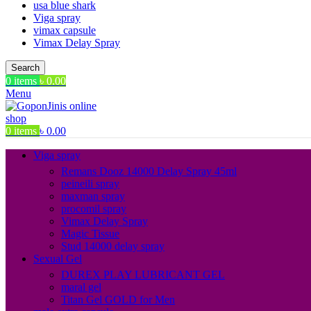
usa blue shark
Viga spray
vimax capsule
Vimax Delay Spray
Search
0
items
৳
0.00
Menu
0
items
৳
0.00
Viga spray
Remans Dooz 14000 Delay Spray 45ml
peineili spray
maxman spray
procomil spray
Vimax Delay Spray
Magic Tissue
Stud 14000 delay spray
Sexual Gel
DUREX PLAY LUBRICANT GEL
maral gel
Titan Gel GOLD for Men